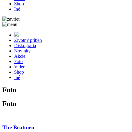
Shop
Iné
Životný príbeh
Diskografia
Novinky
Akcie
Foto
Video
Shop
Iné
Foto
Foto
The Beatmen