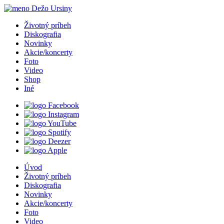
Životný príbeh
Diskografia
Novinky
Akcie
/
koncerty
Foto
Video
Shop
Iné
Úvod
Životný príbeh
Diskografia
Novinky
Akcie
/
koncerty
Foto
Video