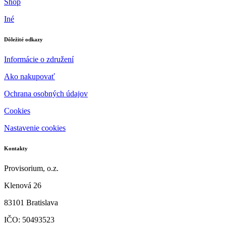
Shop
Iné
Dôležité odkazy
Informácie o združení
Ako nakupovať
Ochrana osobných údajov
Cookies
Nastavenie cookies
Kontakty
Provisorium, o.z.
Klenová 26
83101 Bratislava
IČO: 50493523