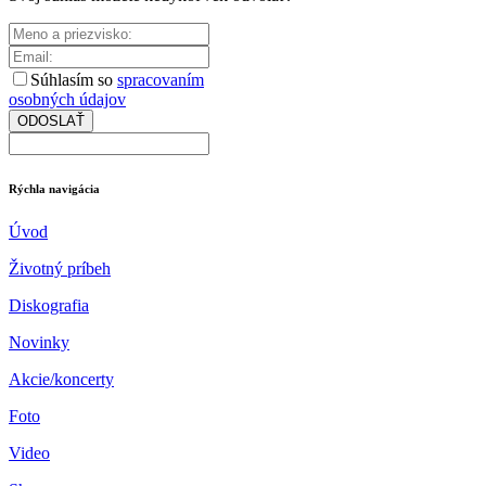
Súhlasím so
spracovaním
osobných údajov
ODOSLAŤ
Rýchla navigácia
Úvod
Životný príbeh
Diskografia
Novinky
Akcie/koncerty
Foto
Video