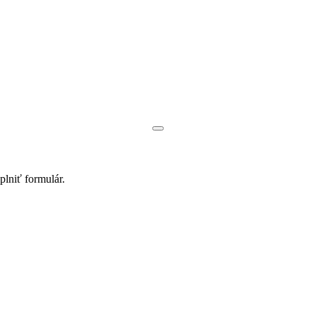
yplniť
formulár
.