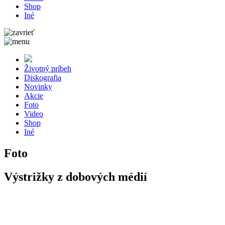
Shop
Iné
Životný príbeh
Diskografia
Novinky
Akcie
Foto
Video
Shop
Iné
Foto
Výstrižky z dobových médií