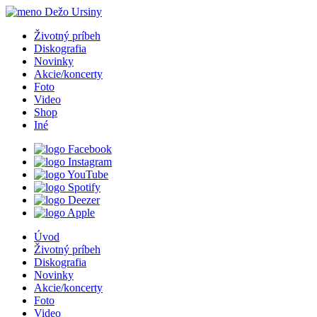
Životný príbeh
Diskografia
Novinky
Akcie
/
koncerty
Foto
Video
Shop
Iné
Úvod
Životný príbeh
Diskografia
Novinky
Akcie
/
koncerty
Foto
Video