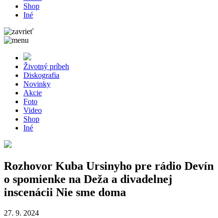
Shop
Iné
Životný príbeh
Diskografia
Novinky
Akcie
Foto
Video
Shop
Iné
Rozhovor Kuba Ursinyho pre rádio Devín
o spomienke na Deža a divadelnej
inscenácii Nie sme doma
27. 9. 2024