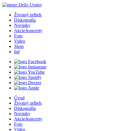
Životný príbeh
Diskografia
Novinky
Akcie
/
koncerty
Foto
Video
Shop
Iné
Úvod
Životný príbeh
Diskografia
Novinky
Akcie
/
koncerty
Foto
Video