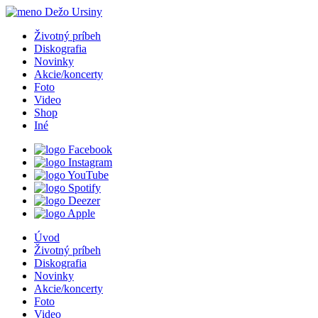
Životný príbeh
Diskografia
Novinky
Akcie
/
koncerty
Foto
Video
Shop
Iné
Úvod
Životný príbeh
Diskografia
Novinky
Akcie
/
koncerty
Foto
Video