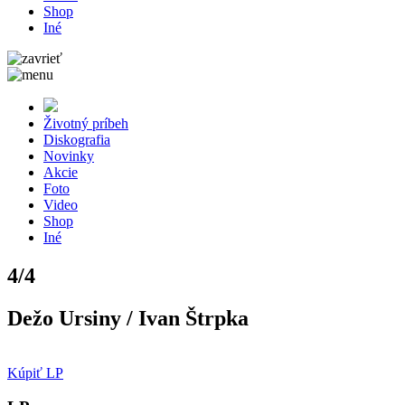
Shop
Iné
Životný príbeh
Diskografia
Novinky
Akcie
Foto
Video
Shop
Iné
4/4
Dežo Ursiny / Ivan Štrpka
Kúpiť LP