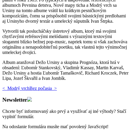
albumoch Pevnina detstva, Nové mapy ticha a Modrý vrch sa
Ursiny na tomto albume vrátil ku krátkym pesničkovým
kompozíciám, čomu sa prispôsobil svojimi básnickými predlohami
aj Ursinyho dvorný textár a umelecký súputník Ivan Štrpka.
Vytvorili tak poslucháčsky ústretový album, ktorý má svojimi
chytľavými refrénovými melódiami s výraznými textovými
sloganmi blízko bežnej pop-music, napriek tomu si však zachováva
originálnu a nenapodobiteľnú poetiku, tak vlastnú tejto výnimočnej
umeleckej dvojici.
Album aranžoval Dežo Ursiny a skupina Prognóza, ktorá hrá v
obsadení: Ľubomír Stankovský, Vladimír Kassay, Martin Karvaš,
Dežo Ursiny a hostia Ľubomír Tamaškovič, Richard Kroczek, Peter
Lipa, Jozef Škvařil a Ivan Jombík.
< Modrý vrch
Bez počasia >
Newsletter
Chcete byť informovaný ako prvý a využívať aj iné výhody? Stačí
vyplniť
formulár
.
Na odoslanie formulára musíte mať povolený JavaScript!