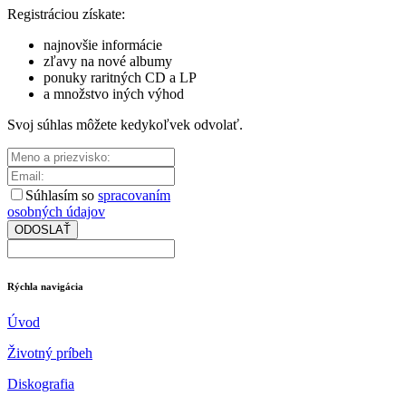
Registráciou získate:
najnovšie informácie
zľavy na nové albumy
ponuky raritných CD a LP
a množstvo iných výhod
Svoj súhlas môžete kedykoľvek odvolať.
Súhlasím so
spracovaním
osobných údajov
ODOSLAŤ
Rýchla navigácia
Úvod
Životný príbeh
Diskografia