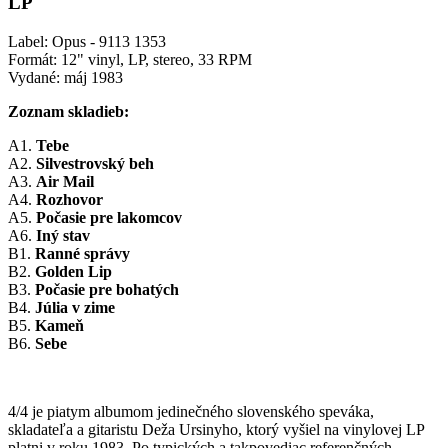
LP
Label: Opus - 9113 1353
Formát: 12" vinyl, LP, stereo, 33 RPM
Vydané: máj 1983
Zoznam skladieb:
A1.
Tebe
A2.
Silvestrovský beh
A3.
Air Mail
A4.
Rozhovor
A5.
Počasie pre lakomcov
A6.
Iný stav
B1.
Ranné správy
B2.
Golden Lip
B3.
Počasie pre bohatých
B4.
Júlia v zime
B5.
Kameň
B6.
Sebe
4/4 je piatym albumom jedinečného slovenského speváka,
skladateľa a gitaristu Deža Ursinyho, ktorý vyšiel na vinylovej LP
platni v roku 1983. Po typických a takpovediac referenčných